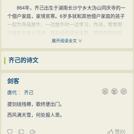
864年，齐己出生于湖南长沙宁乡大沩山同庆寺的一
个佃户家庭，家境贫寒。6岁多就和其他佃户家庭的孩子
一起为寺庙放牛，一边放牛时一边学习、作诗，常常用
竹枝在牛背上写诗，而且诗句语出天然，同庆寺的和尚
展开阅读全文 ∨
们为寺庙声誉，便劝说齐己出家为僧，拜荆南宗教领袖
仰山大师慧寂为师傅。
齐己的诗文
齐己出家后，更加热爱写诗。成年后，齐己出外游
学，云游期间曾自号“衡岳沙弥”。登岳阳，望洞庭，又过
长安，遍览终南山、华山等风景名胜，还到过江西等
剑客
地。这段游学生活丰富了他的写作素材。且他的不少名
原
繁
拼
唐代
：
齐己
作佳作是在外游历时写的。
拔剑绕残樽，歌终便出门。
齐己云游天下的时候，曾拿他的诗作《早梅》向诗
人郑谷请教。诗句是：“万木冻欲折，孤根暖独回。前村
西风满天雪，何处报人恩。
深雪里，昨夜数枝开。风递幽香出，禽窥素艳来。明年
犹应律，先发映春台”。郑谷阅读后，笑着说：“数枝”非
赞
(
0)