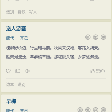
早，不如“一枝”更佳。齐己听后，对郑谷肃然起敬，顶地
膜拜。此后，人们便称郑谷为齐己的“一字之师”。
送别
宴饮
写人
齐己游历天下回到长沙时，他的名声已经显赫天
下，湖南节帅幕府中的诗人徐东野曾评价他说：“我辈所
送人游塞
作，皆拘于一途，非所谓通方之士。若齐己，才高思
原
繁
拼
唐代
：
齐己
远，无所不通，殆难及矣”。
槐柳野桥边，行尘暗马前。秋风来汉地，客路入胡天。
921年，齐己在去四川途中路过荆州，被荆州节帅高
季兴挽留，安置在龙兴寺，并任命为僧正。齐己在荆
雁聚河流浊，羊群碛草膻。那堪陇头宿，乡梦逐潺湲。
州，虽然月俸丰厚，但是他并不喜好钱财，于是写作了
《渚宫莫问篇》十五章，以表明他的高洁志向。齐己在
赞
(
0)
荆州期间写了许多诗，76岁的齐己圆寂于江陵。死后以
《白莲集》传于世。
边塞
送别
早梅
原
繁
译
拼
唐代
：
齐己