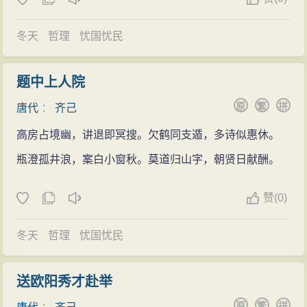
冬天
哲理
忧国忧民
题中上人院
原
繁
拼
唐代
：
齐己
高房占境幽，讲退即冥搜。欠鹤同支遁，多诗似惠休。
瓶澄孤井浪，案白小窗秋。莫道归山字，朝贤日献酬。
赞
(
0)
冬天
哲理
忧国忧民
送欧阳秀才赴举
原
繁
拼