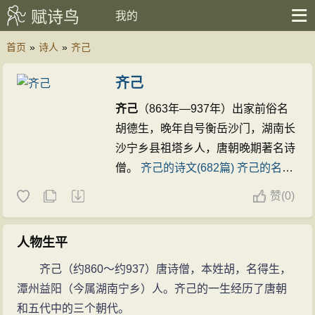
赋诗鸟
我的
首页
»
诗人
»
齐己
齐己
齐己
（863年—937年）出家前俗名
胡德生，晚年自号衡岳沙门，湖南长
沙宁乡县祖塔乡人，唐朝晚期著名诗
僧。
齐己的诗文(682篇)
齐己的名句
(5条)
赞
(
0)
人物生平
齐己（约860～约937）唐诗僧，本姓胡，名得生，
潭州益阳（今属湖南宁乡）人。齐己的一生经历了唐朝
和五代中的三个朝代。