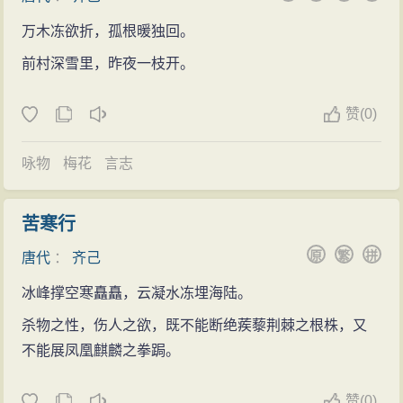
万木冻欲折，孤根暖独回。
前村深雪里，昨夜一枝开。
赞
(
0)
咏物
梅花
言志
苦寒行
原
繁
拼
唐代
：
齐己
冰峰撑空寒矗矗，云凝水冻埋海陆。
杀物之性，伤人之欲，既不能断绝蒺藜荆棘之根株，又
不能展凤凰麒麟之拳跼。
赞
(
0)