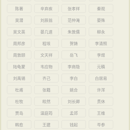
陈著
辛弃疾
张孝祥
秦观
吴潜
刘辰翁
范仲淹
晏殊
吴文英
晏几道
朱敦儒
柳永
周邦彦
程垓
贺铸
李清照
周敦颐
文天祥
岳飞
李煜
陆龟蒙
韦应物
李商隐
元稹
刘禹锡
齐己
李白
白居易
杜甫
张籍
姚合
许浑
杜牧
皎然
刘长卿
贯休
贾岛
温庭筠
孟郊
王维
韩愈
王建
钱起
岑参