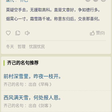
唐代
：
齐己
莫疑空手去，无援取高科。直是文章好，争如德行多。
烟霄心一寸，霜雪路千坡。称意东归后，交亲那喜何。
赞
(
0)
冬天
哲理
忧国忧民
齐己的名句推荐
前村深雪里，昨夜一枝开。
齐己的名句
：出自《
早梅
》
西风满天雪，何处报人恩。
齐己的名句
：出自《
剑客
》