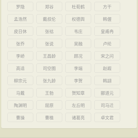
罗隐
郑谷
杜荀鹤
方干
孟浩然
戴叔伦
权德舆
韩偓
皮日休
张祜
韦庄
皇甫冉
张乔
张说
吴融
卢纶
李峤
王昌龄
顾况
宋之问
高适
司空图
李端
赵嘏
柳宗元
张九龄
李贺
韩翃
马戴
王勃
贺知章
郦道元
陶渊明
屈原
左丘明
司马迁
曹操
曹植
诸葛亮
卓文君