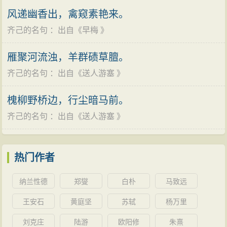
风递幽香出，禽窥素艳来。
齐己的名句
：出自《
早梅
》
雁聚河流浊，羊群碛草膻。
齐己的名句
：出自《
送人游塞
》
槐柳野桥边，行尘暗马前。
齐己的名句
：出自《
送人游塞
》
热门作者
纳兰性德
郑燮
白朴
马致远
王安石
黄庭坚
苏轼
杨万里
刘克庄
陆游
欧阳修
朱熹