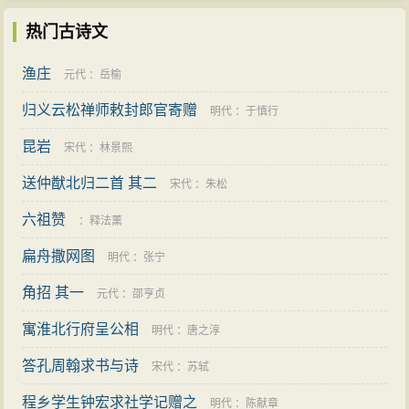
热门古诗文
渔庄
元代
：
岳榆
归义云松禅师敕封郎官寄赠
明代
：
于慎行
昆岩
宋代
：
林景熙
送仲猷北归二首 其二
宋代
：
朱松
六祖赞
：
释法薰
扁舟撒网图
明代
：
张宁
角招 其一
元代
：
邵亨贞
寓淮北行府呈公相
明代
：
唐之淳
答孔周翰求书与诗
宋代
：
苏轼
程乡学生钟宏求社学记赠之
明代
：
陈献章