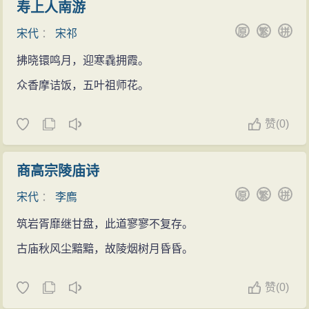
寿上人南游
原
繁
拼
宋代
：
宋祁
拂晓镮鸣月，迎寒毳拥霞。
众香摩诘饭，五叶祖师花。
赞
(
0)
商高宗陵庙诗
原
繁
拼
宋代
：
李廌
筑岩胥靡继甘盘，此道寥寥不复存。
古庙秋风尘黯黯，故陵烟树月昏昏。
赞
(
0)