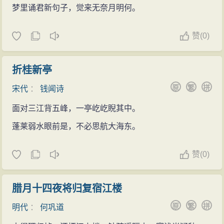
梦里诵君新句子，觉来无奈月明何。
赞
(
0)
折桂新亭
原
繁
拼
宋代
：
钱闻诗
面对三江背五峰，一亭屹屹睨其中。
蓬莱弱水眼前是，不必思航大海东。
赞
(
0)
腊月十四夜将归复宿江楼
原
繁
拼
明代
：
何巩道