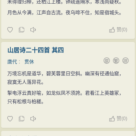
未得理归棹，还栖江上楼。钟疏遥隔水，寒浅尚疑秋。
月色从今满，江声自古流。夜乌啼不住，知是宿城头。
赞
(
0)
山居诗二十四首 其四
原
繁
拼
唐代
：
贯休
万境忘机是道华，碧芙蓉里日空斜。幽深有径通仙窟，
寂寞无人落异花。
掣电浮云真好喻，如龙似凤不须誇。君看江上英雄冢，
只有松根与柏槎。
赞
(
0)