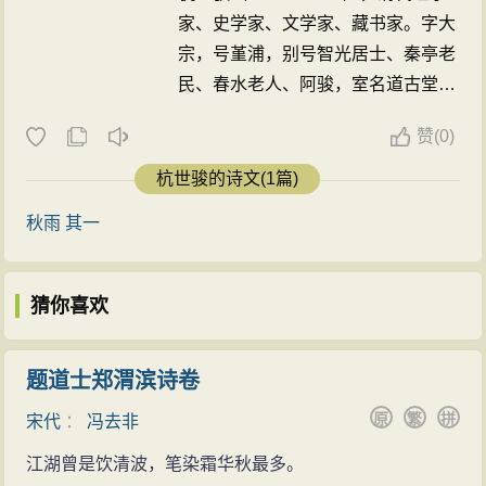
家、史学家、文学家、藏书家。字大
宗，号堇浦，别号智光居士、秦亭老
民、春水老人、阿骏，室名道古堂，
仁和（今浙江杭州）人。雍正二年
赞
(
0)
（1724）举人，乾隆元年（1736）
举鸿博，授编修，官御史。乾隆八年
杭世骏的诗文(1篇)
（1743），因上疏言事，遭帝诘
秋雨 其一
问，革职后以奉养老母和攻读著述为
事。乾隆十六年（1751）得以平
反，官复原职。晚年主讲广东粤秀和
猜你喜欢
江苏扬州两书院。工书，善写梅竹、
山水小品，疏澹有逸致。生平勤力学
题道士郑渭滨诗卷
术，著述颇丰，著有《道古堂集》
《榕桂堂集》等。 ...
原
繁
拼
宋代
：
冯去非
江湖曾是饮清波，笔染霜华秋最多。