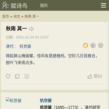
赋诗鸟
我的
首页
»
诗文
»
秋雨 其一
秋雨 其一
日期：2021-12-24 01:13:57
原
繁
拼
清代
：
杭世骏
晓起屏山掩画螺，惊风有意撼槐柯。空阶几日苔痕合，
脱叶飞来雨点多。
赞
(
0)
杭世骏
杭世骏
（1695—1773），清代经学