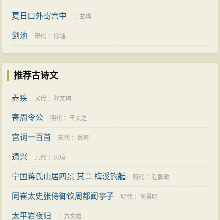
夏日口外寄宫中
：
玄烨
剑池
宋代
：
徐辅
推荐古诗文
养疾
宋代
：
释文珦
寄周令公
明代
：
王夫之
宫词一百首
宋代
：
岳珂
遣兴
元代
：
贝琼
宁国蒋氏山居四景 其二 梅溪钓艇
明代
：
程敏政
同崔太史张侍御饮周都阃亭子
明代
：
何景明
太平岩夜归
：
方文雄