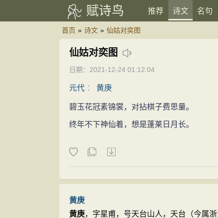
赋诗鸟
推荐
诗文
名句
首页
»
诗文
»
仙姑对奕图
仙姑对奕图
日期：2021-12-24 01:12:04
元代
：
黄庚
碧玉花冠素锦裳，对拈棋子费思量。
终年不下神仙着，想是蓬莱日月长。
黄庚
黄庚
，字星甫，号天台山人，天台（今属浙