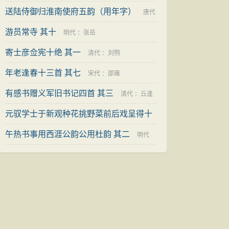
送陆侍御归淮南使府五韵（用年字）
唐代
游员常寺 其十
明代
：
张岳
：
刘禹锡
寄士彦佥宪十绝 其一
清代
：
刘鹗
年老逢春十三首 其七
宋代
：
邵雍
有感书赠义军旧书记四首 其三
清代
：
丘逢
元驭学士于新观种花挑野菜前后戏呈得十
甲
二首 其十
午热书事用西涯公韵公用杜韵 其二
明代
：
王世贞
明代
：
邵宝