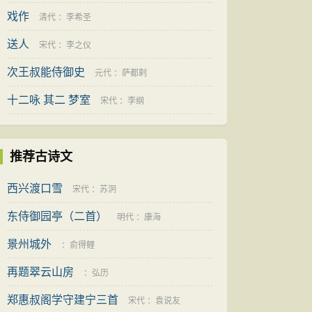
戏作
清代
：
李希圣
送人
宋代
：
李之仪
次王叔能侍御史
元代
：
萨都剌
十二咏 其二 梦室
宋代
：
李纲
推荐古诗文
西兴渡口雪
宋代
：
苏泂
东侍御园亭（二首）
明代
：
康海
景州城外
：
俞得鲤
再题翠云山房
：
弘历
郑惠叔阁学守建宁三首
宋代
：
袁说友