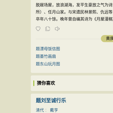
脱屣场屋，放浪湖海，发平生豪放之气为诗
所）、任月山家。与宋遗民林景熙、仇远等
卒年八十馀。晚年曾自编其诗为《月屋漫
原铁琴铜剑楼藏四卷抄本（今藏北京图书馆
本）。两本卷次不同，文字亦各有错诲空缺，
黄庚
题漂母饭信图
题墨竹画扇
题东山玩月图
猜你喜欢
题刘至诚行乐
清代
：
戴亨