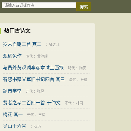
热门古诗文
岁末自嘲二首 其二
：
钱之江
观逐兔作
明代
：
黄淳耀
与员外黄观澜李彦章试士西掖
明代
：
陶安
有感书赠义军旧书记四首 其三
清代
：
丘逢
题市学堂
元代
：
张昱
甲
贤者之孝二百四十首·于仲文
宋代
：
林同
梅花 其一
元代
：
王冕
吴山十六景
：
弘历