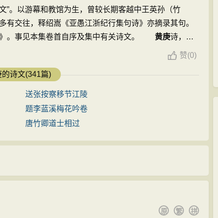
文”。以游幕和教馆为生，曾较长期客越中王英孙（竹
多有交往，释绍嵩《亚愚江浙纪行集句诗》亦摘录其句。
稿》。事见本集卷首自序及集中有关诗文。
黄庚
诗，以
）为底本。校以影印文渊阁《四库全书》本（简称四库
赞
(
0)
而底本多出校本诗十馀首。 ...
的诗文(341篇)
送张按察移节江陵
题李蓝溪梅花吟卷
唐竹卿道士相过
原
繁
拼