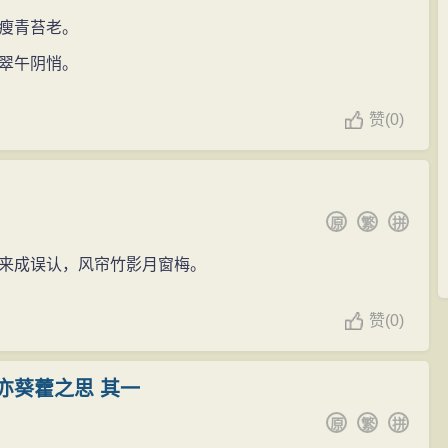
瘦青苔老。
翠午阴悄。
赞
(
0)
原
繁
拼
来成误认，风帘竹影月窗梅。
赞
(
0)
亦葵藿之思 其一
原
繁
拼