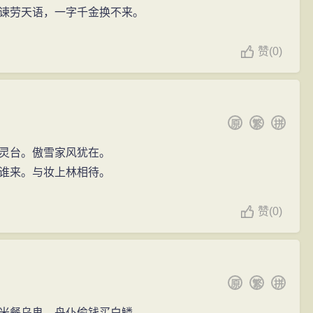
谏劳天语，一字千金换不来。
赞
(
0)
原
繁
拼
灵台。傲雪家风犹在。
谁来。与妆上林相待。
赞
(
0)
原
繁
拼
米餐乌鬼，舟仆偷钱买白鳞。