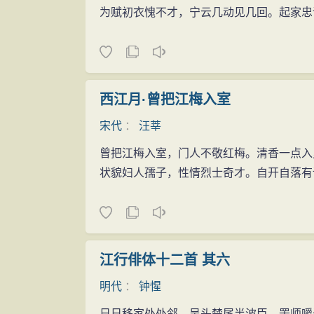
为赋初衣愧不才，宁云几动见几回。起家忠
西江月·曾把江梅入室
宋代
：
汪莘
曾把江梅入室，门人不敬红梅。清香一点入
状貌妇人孺子，性情烈士奇才。自开自落有
江行俳体十二首 其六
明代
：
钟惺
日日移家处处邻，吴头楚尾半波臣。罟师嚼