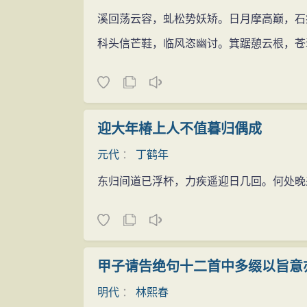
溪回荡云容，虬松势妖矫。日月摩高巅，石
科头信芒鞋，临风恣幽讨。箕踞憩云根，苍
迎大年椿上人不值暮归偶成
元代
：
丁鹤年
东归间道已浮杯，力疾遥迎日几回。何处晚
甲子请告绝句十二首中多缀以旨意
明代
：
林熙春