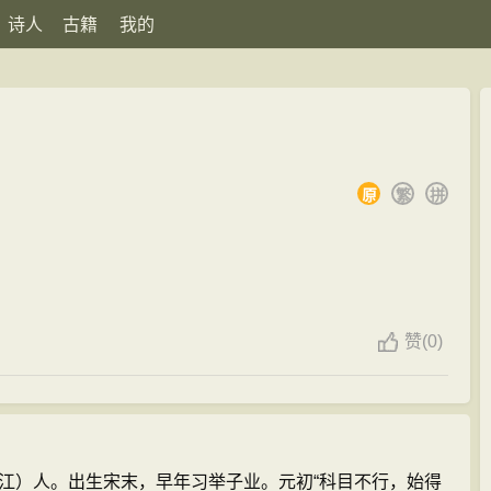
诗人
古籍
我的
原
繁
拼
赞
(
0)
江）人。出生宋末，早年习举子业。元初“科目不行，始得